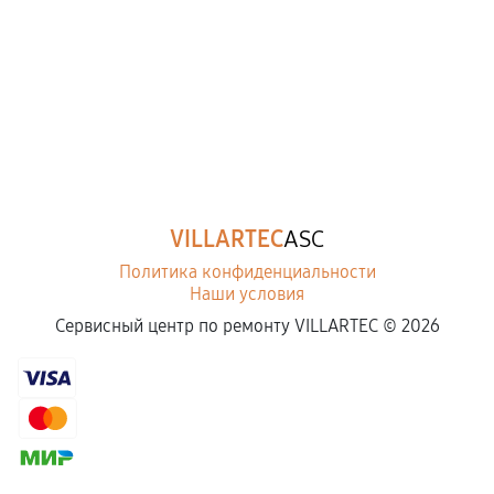
Замена свечей зажигания
740
от 80 мин
Демонтаж-монтаж двигателя
2160
от 80 мин
Ремонт сцепления снегоуборщика
VILLARTEC
ASC
720
от 50 мин
Политика конфиденциальности
Наши условия
Установка комплекта прокладок двигателя
Сервисный центр по ремонту VILLARTEC ©
2026
3150
от 50 мин
Замена прокладки в области двигателя и редуктора
2250
от 40 мин