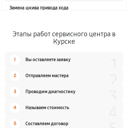
Замена шкива привода хода
1040
от 50 мин
Замена (установка) срезного болта
Этапы работ сервисного центра в
590
от 50 мин
Курске
Замена корпуса шнека
1
1
Вы оставляете заявку
1490
от 70 мин
2
2
Отправляем мастера
Смазка осей привода снегоуборщика
1260
от 50 мин
3
3
Проводим диагностику
Замена сцепления снегоуборщика
4
4
Называем стоимость
990
от 80 мин
5
Составляем договор
Смазка втулок снегоуборщика