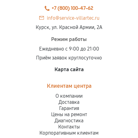
Замена расходных материалов карбюратора
+7 (800) 100-47-62
900
от 60 мин
info@service-villartec.ru
Чистка топливной системы
Курск, ул. Красной Армии, 2А
950
от 40 мин
Режим работы
Ежедневно с 9:00 до 21:00
Чистка бака снегоуборщика
Приём заявок круглосуточно
680
от 50 мин
Карта сайта
Чистка карбюратора снегоуборщика
Клиентам центра
700
от 40 мин
О компании
Замена/Pемонт шнека снегоуборщика
Доставка
Гарантия
1420
от 70 мин
Цены на ремонт
Диагностика
Замена/Pемонт топливопровода
Контакты
Корпоративным клиентам
810
от 30 мин